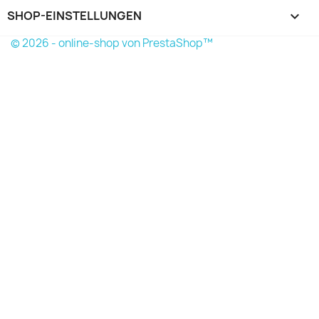
SHOP-EINSTELLUNGEN
keyboard_arrow_down
© 2026 - online-shop von PrestaShop™