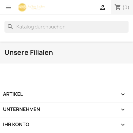
shopping_cart


(0)
search
Unsere Filialen
ARTIKEL

UNTERNEHMEN

IHR KONTO
