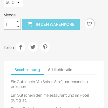
Menge

favorite_border
IN DEN WARENKORB
Teilen
Beschreibung
Artikeldetails
Ein Gutschein "Au Bois le Sire", um jemand zu
erfreuen
Ein Gutschein der im Restaurant und im Hotel
gültig ist.