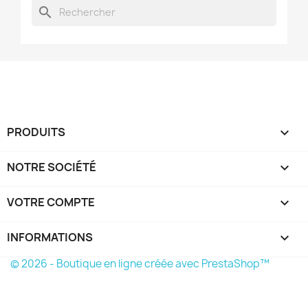
search
PRODUITS

NOTRE SOCIÉTÉ

VOTRE COMPTE

INFORMATIONS
keyboard_arrow_down
© 2026 - Boutique en ligne créée avec PrestaShop™